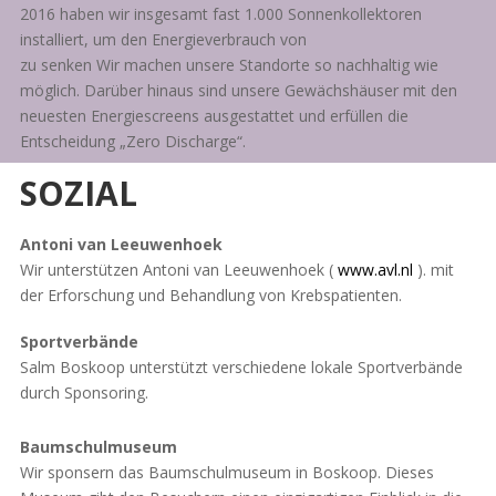
2016 haben wir insgesamt fast 1.000 Sonnenkollektoren
installiert, um den Energieverbrauch von
zu senken Wir machen unsere Standorte so nachhaltig wie
möglich. Darüber hinaus sind unsere Gewächshäuser mit den
neuesten Energiescreens ausgestattet und erfüllen die
Entscheidung „Zero Discharge“.
SOZIAL
Antoni van Leeuwenhoek
Wir unterstützen Antoni van Leeuwenhoek (
www.avl.nl
). mit
der Erforschung und Behandlung von Krebspatienten.
Sportverbände
Salm Boskoop unterstützt verschiedene lokale Sportverbände
durch Sponsoring.
Baumschulmuseum
Wir sponsern das Baumschulmuseum in Boskoop. Dieses