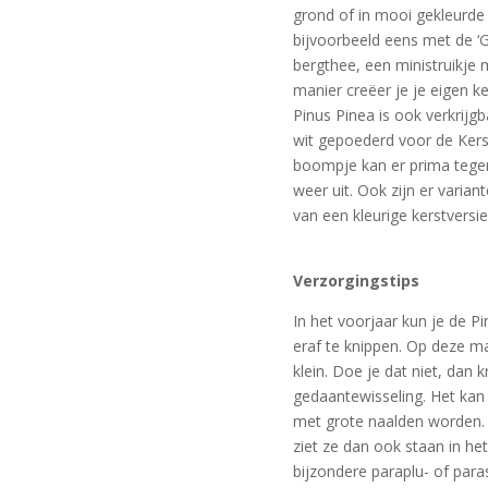
grond of in mooi gekleurde
bijvoorbeeld eens met de ‘G
bergthee, een ministruikje 
manier creëer je je eigen ke
Pinus Pinea is ook verkrijgb
wit gepoederd voor de Kerst.
boompje kan er prima tegen 
weer uit. Ook zijn er variant
van een kleurige kerstversie
Verzorgingstips
In het voorjaar kun je de P
eraf te knippen. Op deze ma
klein. Doe je dat niet, dan 
gedaantewisseling. Het kan
met grote naalden worden. 
ziet ze dan ook staan in h
bijzondere paraplu- of par