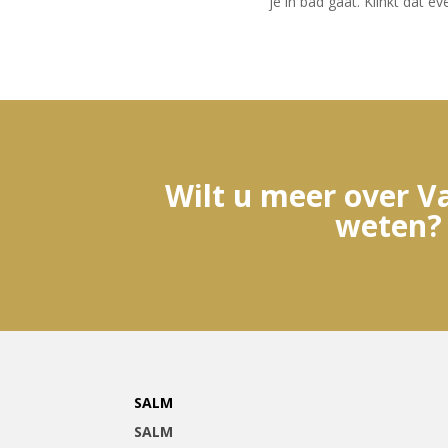
je in bad gaat. Klinkt dat e
Wilt u meer over V
weten?
SALM
SALM