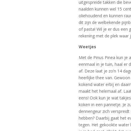
uitgespreide takken die bev
naalden kunnen wel 15 cent
oliehoudend en kunnen rau
dit zijn de welbekende pijn
of pasta! Wil je er dus ee
rekening met de plek waar j
Weetjes
Met de Pinus Pinea kun je 
eenmaal in je tuin, haal er
af. Deze laat je zo’n 14 da
heerlijke thee van. Gewoon
kokend water erbij en daar
maakt het helemaal af. Laat
eens! Ook kun je wat takje
koken in een pannetje. Je zu
dennengeur zich verspreidt i
hebben? Daarbij gaat het e
tegen. Het gekookte water k