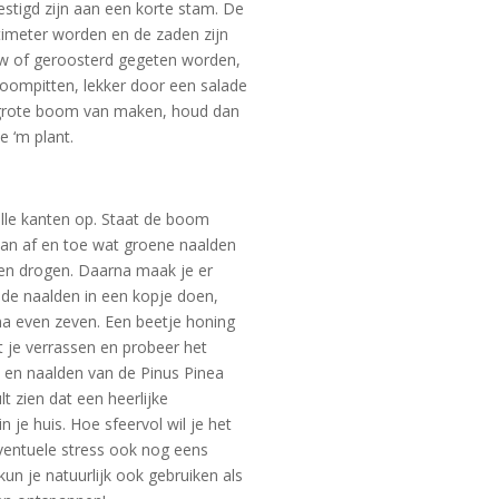
estigd zijn aan een korte stam. De
imeter worden en de zaden zijn
w of geroosterd gegeten worden,
boompitten, lekker door een salade
n grote boom van maken, houd dan
e ‘m plant.
alle kanten op. Staat de boom
 dan af en toe wat groene naalden
gen drogen. Daarna maak je er
 de naalden in een kopje doen,
na even zeven. Een beetje honing
 je verrassen en probeer het
s en naalden van de Pinus Pinea
lt zien dat een heerlijke
n je huis. Hoe sfeervol wil je het
ventuele stress ook nog eens
un je natuurlijk ook gebruiken als