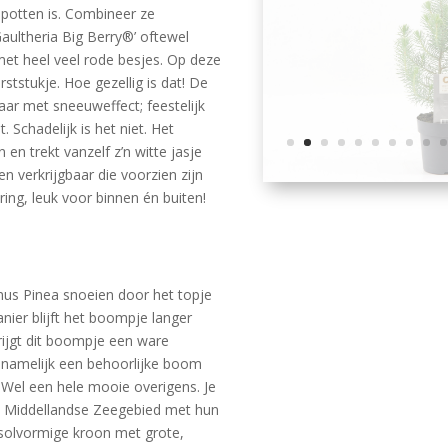
 potten is. Combineer ze
aultheria Big Berry®’ oftewel
met heel veel rode besjes. Op deze
rststukje. Hoe gezellig is dat! De
aar met sneeuweffect; feestelijk
 Schadelijk is het niet. Het
en trekt vanzelf z’n witte jasje
en verkrijgbaar die voorzien zijn
ring, leuk voor binnen én buiten!
inus Pinea snoeien door het topje
nier blijft het boompje langer
krijgt dit boompje een ware
 namelijk een behoorlijke boom
Wel een hele mooie overigens. Je
et Middellandse Zeegebied met hun
asolvormige kroon met grote,