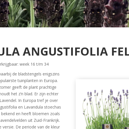
LA ANGUSTIFOLIA FEL
krijgbaar: week 16 t/m 34
aarbij de bladstengels enigszins
pulairste tuinplanten in Europa.
 zomer geeft de plant prachtige
udt het z’n blad. Er zijn echter
Lavendel. In Europa tref je over
ustifolia en Lavandula stoechas
t bekend en heeft bloemen zoals
avendelvelden uit Zuid-Frankrijk.
 versie. De periode van de kleur