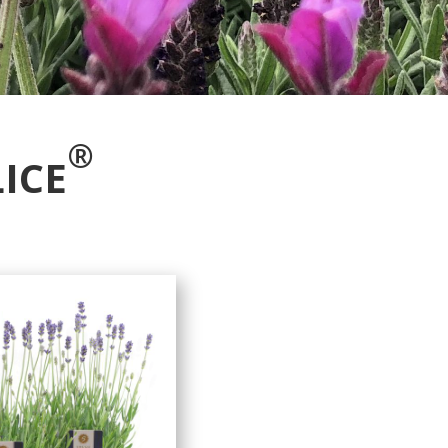
®
ICE