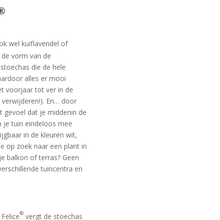
®
ok wel kuiflavendel of
 de vorm van de
 stoechas die de hele
rdoor alles er mooi
t voorjaar tot ver in de
verwijderen!). En… door
et gevoel dat je middenin de
n je tuin eindeloos mee
jgbaar in de kleuren wit,
je op zoek naar een plant in
je balkon of terras? Geen
verschillende tuincentra en
®
 Felice
vergt de stoechas