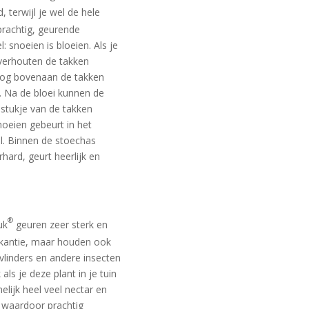
terwijl je wel de hele
prachtig, geurende
: snoeien is bloeien. Als je
 verhouten de takken
 nog bovenaan de takken
 Na de bloei kunnen de
 stukje van de takken
oeien gebeurt in het
il. Binnen de stoechas
rhard, geurt heerlijk en
®
uk
geuren zeer sterk en
akantie, maar houden ook
 vlinders en andere insecten
ls je deze plant in je tuin
elijk heel veel nectar en
 waardoor prachtig