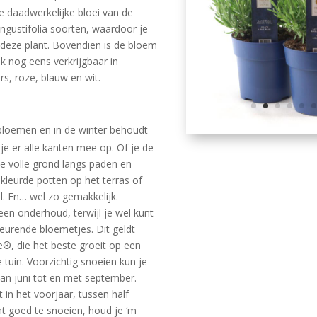
 daadwerkelijke bloei van de
angustifolia soorten, waardoor je
 deze plant. Bovendien is de bloem
k nog eens verkrijgbaar in
s, roze, blauw en wit.
bloemen en in de winter behoudt
je er alle kanten mee op. Of je de
de volle grond langs paden en
leurde potten op het terras of
l. En… wel zo gemakkelijk.
en onderhoud, terwijl je wel kunt
geurende bloemetjes. Dit geldt
ce®, die het beste groeit op een
 tuin. Voorzichtig snoeien kun je
van juni tot en met september.
 in het voorjaar, tussen half
nt goed te snoeien, houd je ‘m