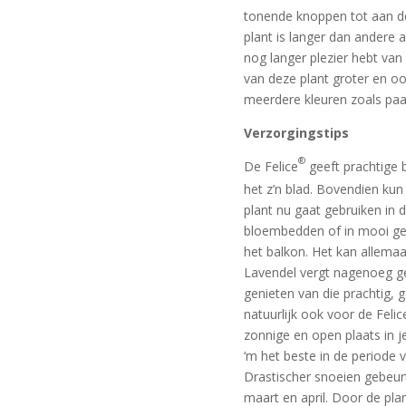
tonende knoppen tot aan de
plant is langer dan andere 
nog langer plezier hebt van
van deze plant groter en oo
meerdere kleuren zoals paar
Verzorgingstips
®
De Felice
geeft prachtige 
het z’n blad. Bovendien kun 
plant nu gaat gebruiken in 
bloembedden of in mooi gek
het balkon. Het kan allemaa
Lavendel vergt nagenoeg ge
genieten van die prachtig, 
natuurlijk ook voor de Feli
zonnige en open plaats in je
‘m het beste in de periode 
Drastischer snoeien gebeurt
maart en april. Door de pla