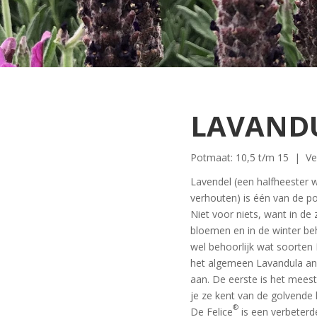
LAVANDU
Potmaat: 10,5 t/m 15 | Ver
Lavendel (een halfheester w
verhouten) is één van de po
Niet voor niets, want in de
bloemen en in de winter beho
wel behoorlijk wat soorten 
het algemeen Lavandula ang
aan. De eerste is het mees
je ze kent van de golvende l
®
De Felice
is een verbeterde