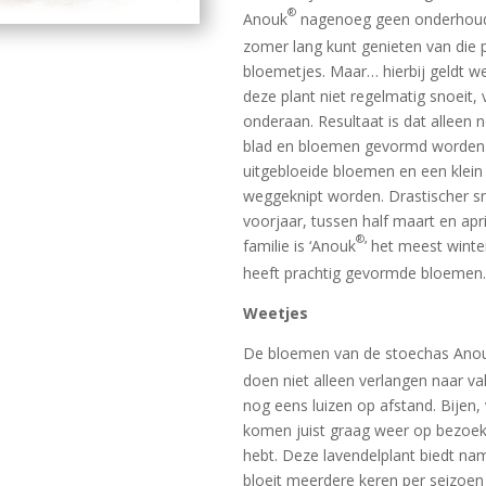
®
Anouk
nagenoeg geen onderhoud, 
zomer lang kunt genieten van die 
bloemetjes. Maar… hierbij geldt wel
deze plant niet regelmatig snoeit,
onderaan. Resultaat is dat alleen
blad en bloemen gevormd worden.
uitgebloeide bloemen en een klein
weggeknipt worden. Drastischer sn
voorjaar, tussen half maart en apr
®
familie is ‘Anouk
’ het meest winte
heeft prachtig gevormde bloemen.
Weetjes
De bloemen van de stoechas Ano
doen niet alleen verlangen naar v
nog eens luizen op afstand. Bijen,
komen juist graag weer op bezoek a
hebt. Deze lavendelplant biedt nam
bloeit meerdere keren per seizoen