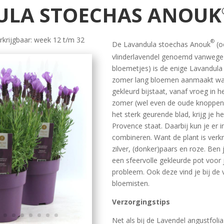
ULA STOECHAS ANOUK
krijgbaar: week 12 t/m 32
®
De Lavandula stoechas Anouk
(o
vlinderlavendel genoemd vanwege
bloemetjes) is de enige Lavandula
zomer lang bloemen aanmaakt waa
gekleurd bijstaat, vanaf vroeg in he
zomer (wel even de oude knoppen 
het sterk geurende blad, krijg je h
Provence staat. Daarbij kun je er i
combineren. Want de plant is verkri
zilver, (donker)paars en roze. Ben 
een sfeervolle gekleurde pot voor 
probleem. Ook deze vind je bij de 
bloemisten.
Verzorgingstips
Net als bij de Lavendel angustfolia